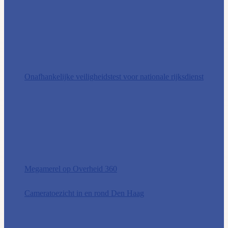
Onafhankelijke veiligheidstest voor nationale rijksdienst
Megamerel op Overheid 360
Cameratoezicht in en rond Den Haag