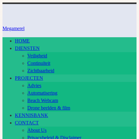
Ga
naar
inhoud
Megamerel
HOME
DIENSTEN
Veiligheid
Continuïteit
Zichtbaarheid
PROJECTEN
Advies
Automatisering
Beach Webcam
Drone beelden & film
KENNISBANK
CONTACT
About Us
Privacybeleid & Disclaimer