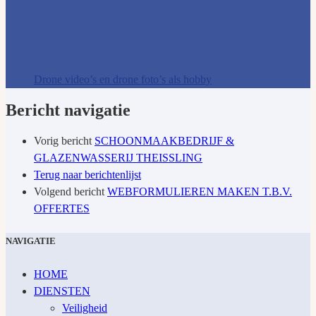
Drone video’s en drone foto’s als hobby
Bericht navigatie
Vorig bericht
SCHOONMAAKBEDRIJF &
GLAZENWASSERIJ THEISSLING
Terug naar berichtenlijst
Volgend bericht
WEBFORMULIEREN MAKEN T.B.V.
OFFERTES
NAVIGATIE
HOME
DIENSTEN
Veiligheid