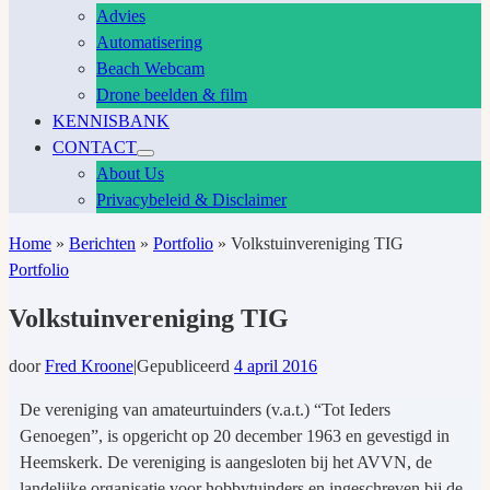
Advies
Automatisering
Beach Webcam
Drone beelden & film
KENNISBANK
CONTACT
About Us
Privacybeleid & Disclaimer
Home
»
Berichten
»
Portfolio
»
Volkstuinvereniging TIG
Portfolio
Volkstuinvereniging TIG
door
Fred Kroone
|
Gepubliceerd
4 april 2016
De vereniging van amateurtuinders (v.a.t.) “Tot Ieders
Genoegen”, is opgericht op 20 december 1963 en gevestigd in
Heemskerk. De vereniging is aangesloten bij het AVVN, de
landelijke organisatie voor hobbytuinders en ingeschreven bij de