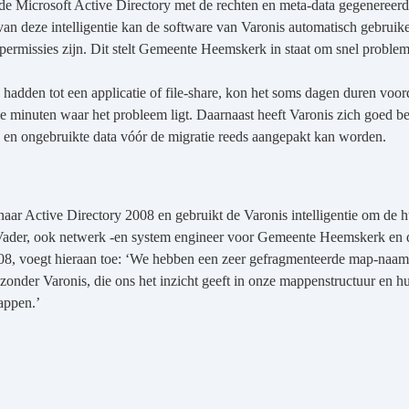
 de Microsoft Active Directory met de rechten en meta-data gegenereer
van deze intelligentie kan de software van Varonis automatisch gebruik
ermissies zijn. Dit stelt Gemeente Heemskerk in staat om snel probleme
 hadden tot een applicatie of file-share, kon het soms dagen duren vo
minuten waar het probleem ligt. Daarnaast heeft Varonis zich goed b
s en ongebruikte data vóór de migratie reeds aangepakt kan worden.
ar Active Directory 2008 en gebruikt de Varonis intelligentie om de hu
der, ook netwerk -en system engineer voor Gemeente Heemskerk en de 
08, voegt hieraan toe: ‘We hebben een zeer gefragmenteerde map-naamg
nder Varonis, die ons het inzicht geeft in onze mappenstructuur en hul
appen.’