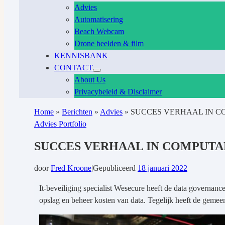
Advies
Automatisering
Beach Webcam
Drone beelden & film
KENNISBANK
CONTACT
About Us
Privacybeleid & Disclaimer
Home
»
Berichten
»
Advies
»
SUCCES VERHAAL IN 
Advies
Portfolio
SUCCES VERHAAL IN COMPUTA
door
Fred Kroone
|
Gepubliceerd
18 januari 2022
It-beveiliging specialist Wesecure heeft de data governa
opslag en beheer kosten van data. Tegelijk heeft de gemeen