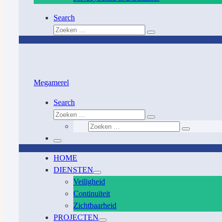
Search
Zoeken
Zoeken
…
Megamerel
Search
Zoeken
Zoeken
Zoeken
…
Zoeken
…
Menu
HOME
DIENSTEN
Veiligheid
Continuïteit
Zichtbaarheid
PROJECTEN