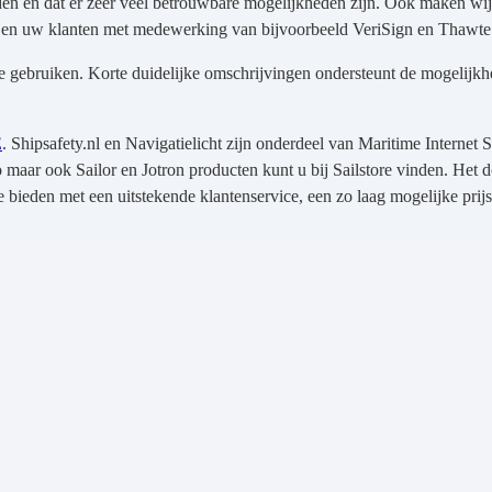
den en dat er zeer veel betrouwbare mogelijkheden zijn. Ook maken wij
en uw klanten met medewerking van bijvoorbeeld VeriSign en Thawte als
e gebruiken. Korte duidelijke omschrijvingen ondersteunt de mogelijkh
E
. Shipsafety.nl en Navigatielicht zijn onderdeel van Maritime Internet 
aar ook Sailor en Jotron producten kunt u bij Sailstore vinden. Het do
bieden met een uitstekende klantenservice, een zo laag mogelijke prij