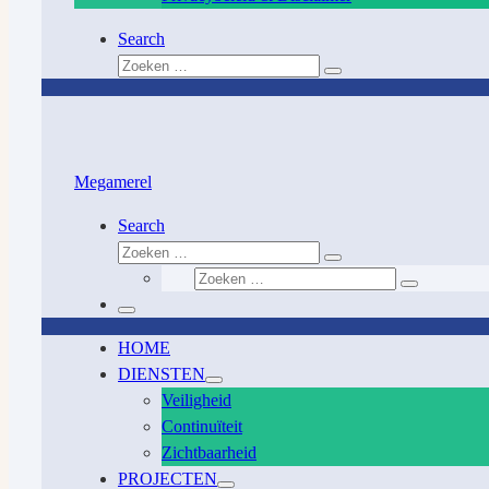
Search
Zoeken
Zoeken
…
Megamerel
Search
Zoeken
Zoeken
Zoeken
…
Zoeken
…
Menu
HOME
DIENSTEN
Veiligheid
Continuïteit
Zichtbaarheid
PROJECTEN