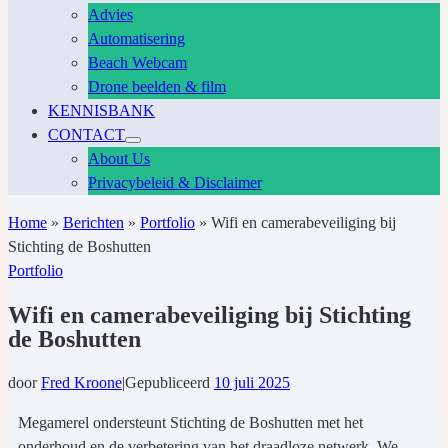
Advies
Automatisering
Beach Webcam
Drone beelden & film
KENNISBANK
CONTACT
About Us
Privacybeleid & Disclaimer
Home
»
Berichten
»
Portfolio
»
Wifi en camerabeveiliging bij
Stichting de Boshutten
Portfolio
Wifi en camerabeveiliging bij Stichting
de Boshutten
door
Fred Kroone
|
Gepubliceerd
10 juli 2025
Megamerel ondersteunt Stichting de Boshutten met het
onderhoud en de verbetering van het draadloze netwerk. We