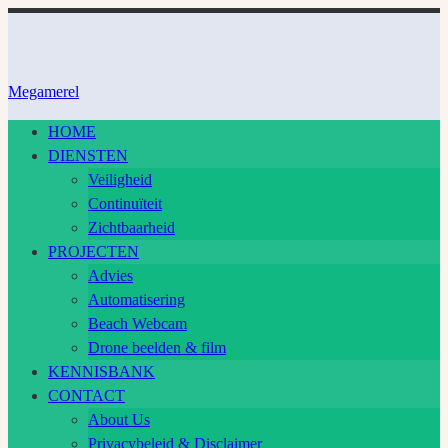
Ga
naar
inhoud
Megamerel
HOME
DIENSTEN
Veiligheid
Continuïteit
Zichtbaarheid
PROJECTEN
Advies
Automatisering
Beach Webcam
Drone beelden & film
KENNISBANK
CONTACT
About Us
Privacybeleid & Disclaimer