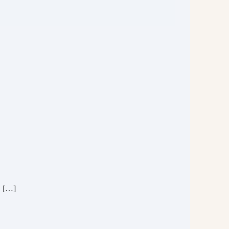
 | […]