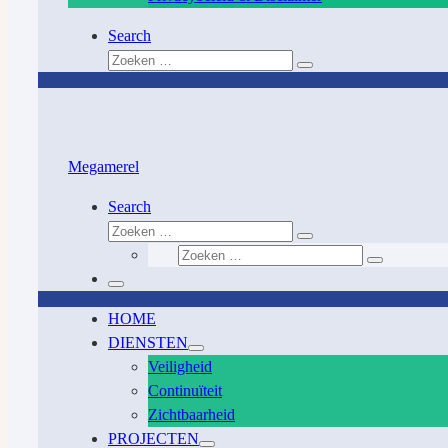
Search
Zoeken
Zoeken
…
Megamerel
Search
Zoeken
Zoeken
Zoeken
…
Zoeken
…
Menu
HOME
DIENSTEN
Veiligheid
Continuïteit
Zichtbaarheid
PROJECTEN