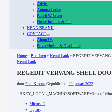
Advies
Automatisering
Beach Webcam
Drone beelden & film
KENNISBANK
CONTACT
About Us
Privacybeleid & Disclaimer
Home
»
Berichten
»
Kennisbank
»
REGEDIT VERVANG 
Kennisbank
REGEDIT VERVANG SHELL DOO
door
Fred Kroone
|
Gepubliceerd
20 januari 2022
HKEY_LOCAL_MACHINESOFTWAREMicrosoftWindows NTC
Microsoft
registry