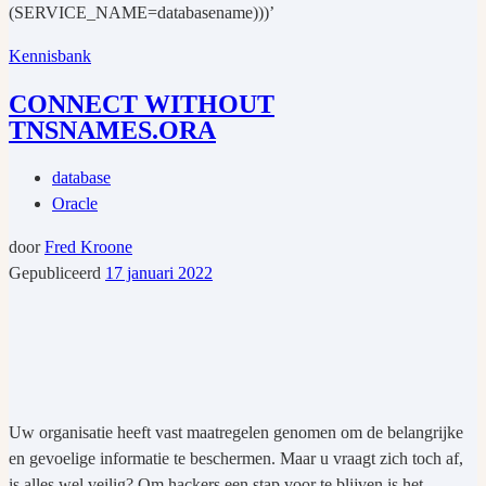
(SERVICE_NAME=databasename)))’
Kennisbank
CONNECT WITHOUT
TNSNAMES.ORA
database
Oracle
door
Fred Kroone
Gepubliceerd
17 januari 2022
Uw organisatie heeft vast maatregelen genomen om de belangrijke
en gevoelige informatie te beschermen. Maar u vraagt zich toch af,
is alles wel veilig? Om hackers een stap voor te blijven is het