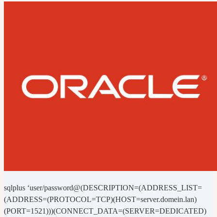
sqlplus ‘user/password@(DESCRIPTION=(ADDRESS_LIST=
(ADDRESS=(PROTOCOL=TCP)(HOST=server.domein.lan)
(PORT=1521)))(CONNECT_DATA=(SERVER=DEDICATED)