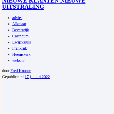
NIEUWE KLANTEN NIEUWE
UITSTRALING
advies
Alkmaar
Beverwijk
Castricum
Ewijcksluis
Frankrijk
Heemskerk
website
door
Fred Kroone
Gepubliceerd
17 januari 2022