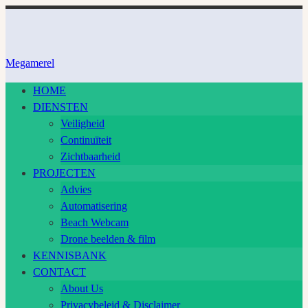
Ga
naar
inhoud
Megamerel
HOME
DIENSTEN
Veiligheid
Continuïteit
Zichtbaarheid
PROJECTEN
Advies
Automatisering
Beach Webcam
Drone beelden & film
KENNISBANK
CONTACT
About Us
Privacybeleid & Disclaimer