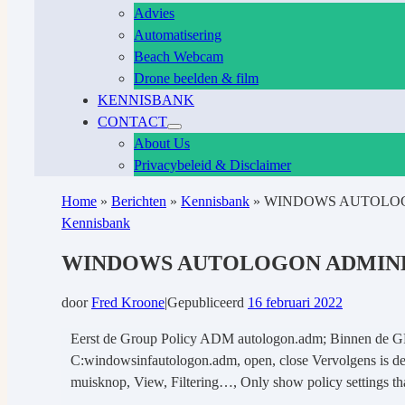
Advies
Automatisering
Beach Webcam
Drone beelden & film
KENNISBANK
CONTACT
About Us
Privacybeleid & Disclaimer
Home
»
Berichten
»
Kennisbank
»
WINDOWS AUTOLOG
Kennisbank
WINDOWS AUTOLOGON ADMIN
door
Fred Kroone
|
Gepubliceerd
16 februari 2022
Eerst de Group Policy ADM autologon.adm; Binnen de GPO
C:windowsinfautologon.adm, open, close Vervolgens is de a
muisknop, View, Filtering…, Only show policy settings tha