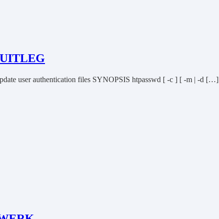
 UITLEG
ate user authentication files SYNOPSIS htpasswd [ -c ] [ -m | -d […]
TWERK