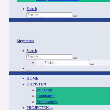
Search
Zoeken
Zoeken
…
Megamerel
Search
Zoeken
Zoeken
Zoeken
…
Zoeken
…
Menu
HOME
DIENSTEN
Veiligheid
Continuïteit
Zichtbaarheid
PROJECTEN