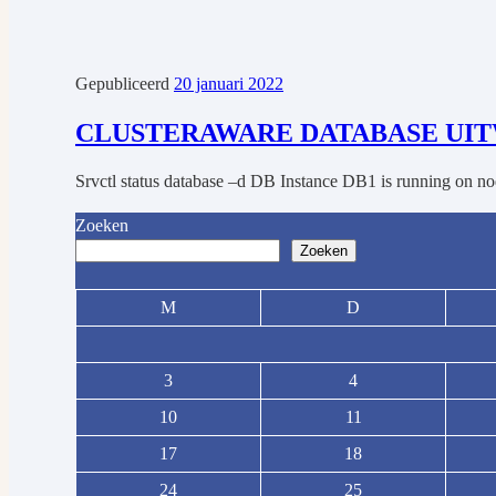
Gepubliceerd
20 januari 2022
CLUSTERAWARE DATABASE UI
Srvctl status database –d DB Instance DB1 is running on n
Zoeken
Zoeken
M
D
3
4
10
11
17
18
24
25