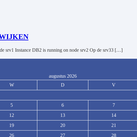
TWIJKEN
ode srv1 Instance DB2 is running on node srv2 Op de srv33 […]
augustus 2026
W
D
V
5
6
7
12
13
14
19
20
21
26
27
28