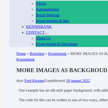
Advies
Automatisering
Beach Webcam
Drone beelden & film
KENNISBANK
CONTACT
About Us
Privacybeleid & Disclaimer
Home
»
Berichten
»
Kennisbank
»
MORE IMAGES AS 
Kennisbank
MORE IMAGES AS BACKGROUD 
door
Fred Kroone
|
Gepubliceerd
18 januari 2022
Our example has an old-style paper background, with additi
The code for this can be written in one of two ways, either