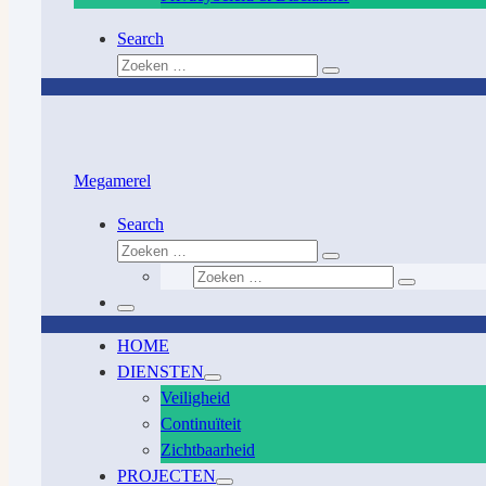
Search
Zoeken
Zoeken
…
Megamerel
Search
Zoeken
Zoeken
Zoeken
…
Zoeken
…
Menu
HOME
DIENSTEN
Veiligheid
Continuïteit
Zichtbaarheid
PROJECTEN