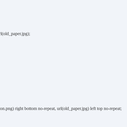
l(old_paper.jpg);
on.png) right bottom no-repeat, url(old_paper.jpg) left top no-repeat;