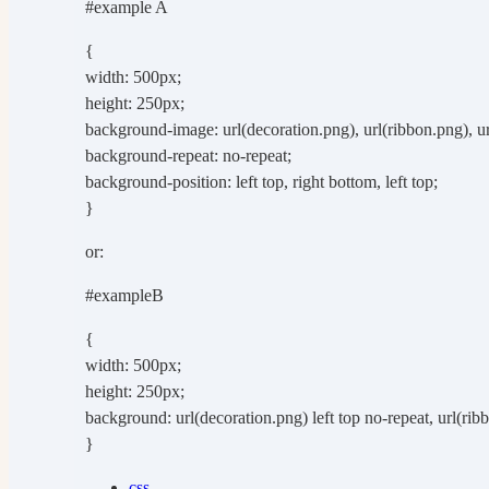
#example A
{
width: 500px;
height: 250px;
background-image: url(decoration.png), url(ribbon.png), ur
background-repeat: no-repeat;
background-position: left top, right bottom, left top;
}
or:
#exampleB
{
width: 500px;
height: 250px;
background: url(decoration.png) left top no-repeat, url(ribb
}
css