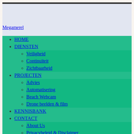
Ga
naar
inhoud
Megamerel
HOME
DIENSTEN
Veiligheid
Continuïteit
Zichtbaarheid
PROJECTEN
Advies
Automatisering
Beach Webcam
Drone beelden & film
KENNISBANK
CONTACT
About Us
Privacybeleid & Disclaimer